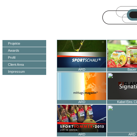
Projekte
Awards
Profil
Client Area
ARD
Bauer
Impressum
ARD
Kabel Eins C
ARD
ARD